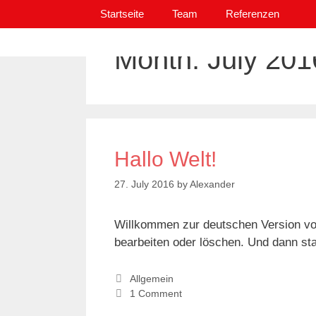
Skip
Skip
Startseite
Team
Referenzen
to
to
content
content
Month:
July 201
Hallo Welt!
27. July 2016
by
Alexander
Willkommen zur deutschen Version von
bearbeiten oder löschen. Und dann st
Categories
Allgemein
1 Comment